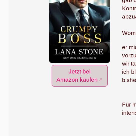
gab d
Kontr
abzua
Womit
er mi
vorzu
wir t
Jetzt bei
ich b
Amazon kaufen
bish
Für m
inten