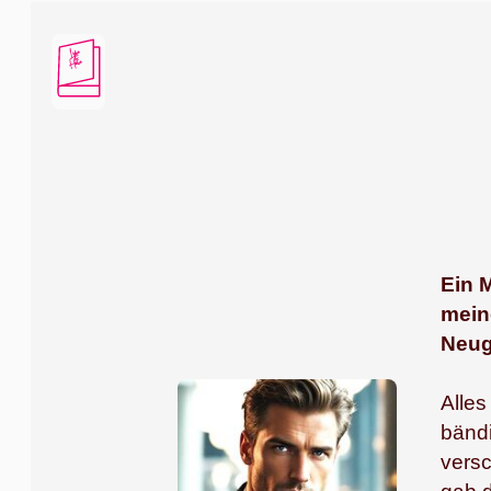
Liebe
&
Hiebe
Ein 
mein
Neug
Alles
bändi
versc