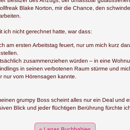
er Besitzer des Anzugs, der unfassbar gutaussehen
ollfreak Blake Norton, mir die Chance, den schwind
rbeiten.
 ich nicht gerechnet hatte, war dass:
ch am ersten Arbeitstag feuert, nur um mich kurz dar
stellen.
atsächlich zusammenziehen würden – in eine Wohnun
lindlings in seinen verbotenen Raum stürme und mich i
er nur vom Hörensagen kannte.
einen grumpy Boss scheint alles nur ein Deal und ei
siven Blick und jeder flüchtigen Berührung fürchte ic
« Lanas Buchbabies